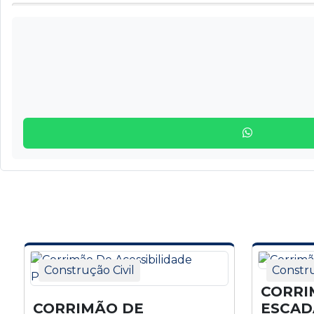
Banheiras inox
Barra De Apoio Em Aço Inox 45°
Barra De Apoio Em Aço Inox Em U
Barra De Apoio Em Aço Inox Reto
Bate-carrinho inox
Batente De Elevador De Inox Com Bandeja
Batente De Ino
Batente e bandeira inox
Construção Civil
Constru
Batente e Porta de inox
CORRI
CORRIMÃO DE
ESCAD