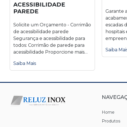
Batente inox para elevador
ACESSIBILIDADE
PAREDE
Garante 
Bollard Inox
acabamen
Solicite um Orçamento - Corrimão
escadas d
Caixa de gordura inox
de acessibilidade parede
hospitais
Segurança e acessibilidade para
empreen
Caixa de hidrante em Aço Inox
todos: Corrimão de parede para
Saiba Mai
acessibilidade Proporcione mais
Carrinho Inox
segurança e autonomia...
Saiba Mais
Chapa De Inox Para Porta
Corrimão acessível inox
NAVEGA
Corrimão De Acessibilidade Com Pedestais
Corrimão De Acessibilidade Parede
Home
Produtos
Corrimão Inox