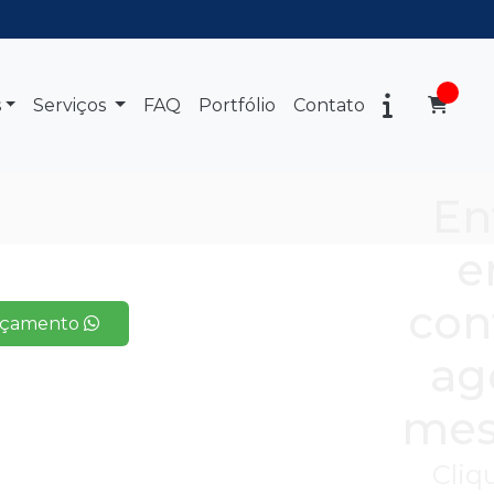
s
Serviços
FAQ
Portfólio
Contato
En
e
con
rçamento
ag
mes
Cliq