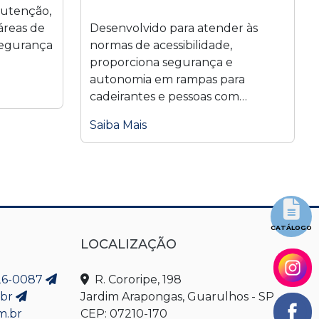
nutenção,
áreas de
Desenvolvido para atender às
segurança
normas de acessibilidade,
proporciona segurança e
autonomia em rampas para
cadeirantes e pessoas com
dificuldade de...
Saiba Mais
CATÁLOGO
LOCALIZAÇÃO
626-0087
R. Cororipe, 198
.br
Jardim Arapongas, Guarulhos - SP
m.br
CEP: 07210-170