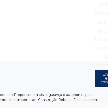
bot
entr
con
para 
dúvid
soli
u
orçam
En
e
con
PedestaisProporcione mais segurança e autonomia para
r detalhes importantesConstrução Robusta:Fabricado com