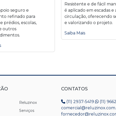
Resistente e de fácil ma
apoio seguro e
é aplicado em escadas e 
to refinado para
circulação, oferecendo 
e prédios, escolas,
e valorizando o projeto.
 e outros
Saiba Mais
dimentos.
s
ÇÃO
CONTATOS
(11) 2937-5419
(11) 96
Reluzinox
comercial@reluzinox.com
Serviços
fornecedor@reluzinox.co