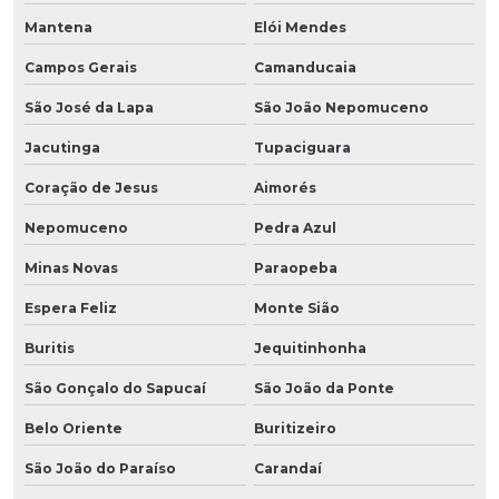
Mantena
Elói Mendes
Campos Gerais
Camanducaia
São José da Lapa
São João Nepomuceno
Jacutinga
Tupaciguara
Coração de Jesus
Aimorés
Nepomuceno
Pedra Azul
Minas Novas
Paraopeba
Espera Feliz
Monte Sião
Buritis
Jequitinhonha
São Gonçalo do Sapucaí
São João da Ponte
Belo Oriente
Buritizeiro
São João do Paraíso
Carandaí