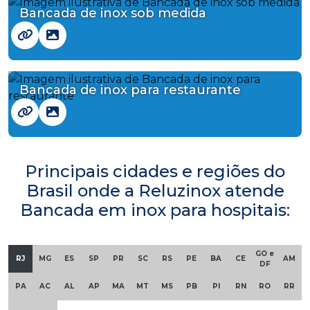
Bancada de inox sob medida
Bancada de inox para restaurante
Principais cidades e regiões do
Brasil onde a Reluzinox atende
Bancada em inox para hospitais:
GO e
RJ
MG
ES
SP
PR
SC
RS
PE
BA
CE
AM
DF
PA
AC
AL
AP
MA
MT
MS
PB
PI
RN
RO
RR