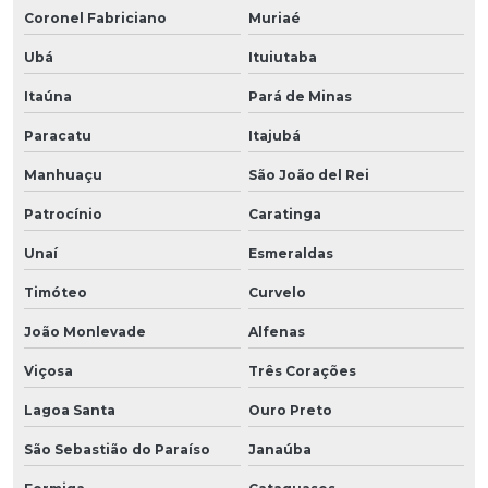
Coronel Fabriciano
Muriaé
Ubá
Ituiutaba
Itaúna
Pará de Minas
Paracatu
Itajubá
Manhuaçu
São João del Rei
Patrocínio
Caratinga
Unaí
Esmeraldas
Timóteo
Curvelo
João Monlevade
Alfenas
Viçosa
Três Corações
Lagoa Santa
Ouro Preto
São Sebastião do Paraíso
Janaúba