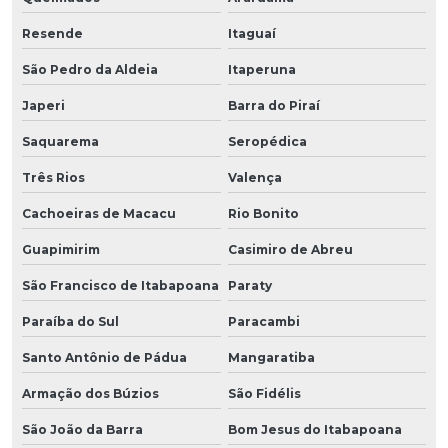
Resende
Itaguaí
São Pedro da Aldeia
Itaperuna
Japeri
Barra do Piraí
Saquarema
Seropédica
Três Rios
Valença
Cachoeiras de Macacu
Rio Bonito
Guapimirim
Casimiro de Abreu
São Francisco de Itabapoana
Paraty
Paraíba do Sul
Paracambi
Santo Antônio de Pádua
Mangaratiba
Armação dos Búzios
São Fidélis
São João da Barra
Bom Jesus do Itabapoana