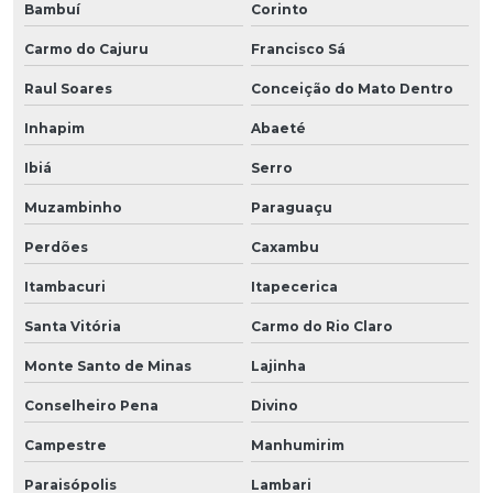
Bambuí
Corinto
Carmo do Cajuru
Francisco Sá
Raul Soares
Conceição do Mato Dentro
Inhapim
Abaeté
Ibiá
Serro
Muzambinho
Paraguaçu
Perdões
Caxambu
Itambacuri
Itapecerica
Santa Vitória
Carmo do Rio Claro
Monte Santo de Minas
Lajinha
Conselheiro Pena
Divino
Campestre
Manhumirim
Paraisópolis
Lambari