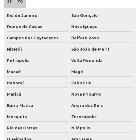
SE
TO
Rio de Janeiro
São Gonçalo
Duque de Caxias
Nova Iguaçu
Campos dos Goytacazes
Belford Roxo
Niterói
São João de Meriti
Petrópolis
Volta Redonda
Macaé
Magé
Itaboraí
Cabo Frio
Maricá
Nova Friburgo
Barra Mansa
Angra dos Reis
Mesquita
Teresópolis
Rio das Ostras
Nilópolis
Queimados
Araruama