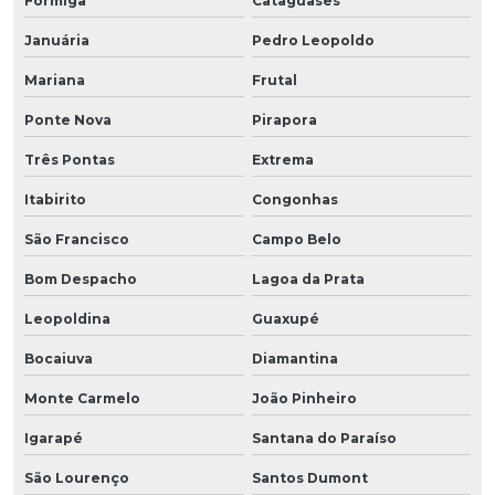
Formiga
Cataguases
Januária
Pedro Leopoldo
Mariana
Frutal
Ponte Nova
Pirapora
Três Pontas
Extrema
Itabirito
Congonhas
São Francisco
Campo Belo
Bom Despacho
Lagoa da Prata
Leopoldina
Guaxupé
Bocaiuva
Diamantina
Monte Carmelo
João Pinheiro
Igarapé
Santana do Paraíso
São Lourenço
Santos Dumont