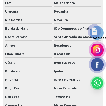
Luz
Malacacheta
Urucuia
Peçanha
Rio Pomba
Nova Era
Borda da Mata
São Domingos do Prata
Padre Paraíso
Santo Antônio do Amparo
CATÁLOG
Arinos
Resplendor
Lima Duarte
Itacarambi
Cássia
Bom Sucesso
Perdizes
Ipaba
Piranga
Santa Margarida
Poço Fundo
Nova Resende
Raposos
Tocantins
Campanha
Mário Campos