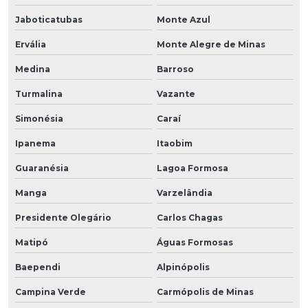
Jaboticatubas
Monte Azul
Ervália
Monte Alegre de Minas
Medina
Barroso
Turmalina
Vazante
Simonésia
Caraí
Ipanema
Itaobim
Guaranésia
Lagoa Formosa
Manga
Varzelândia
Presidente Olegário
Carlos Chagas
Matipó
Águas Formosas
Baependi
Alpinópolis
Campina Verde
Carmópolis de Minas