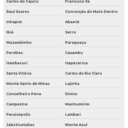
Carmo do Cajuru
Francisco Sá
Raul Soares
Conceição do Mato Dentro
Inhapim
Abaeté
Ibiá
Serro
Muzambinho
Paraguaçu
Perdões
Caxambu
Itambacuri
Itapecerica
Santa Vitória
Carmo do Rio Claro
Monte Santo de Minas
Lajinha
Conselheiro Pena
Divino
Campestre
Manhumirim
Paraisópolis
Lambari
Jaboticatubas
Monte Azul