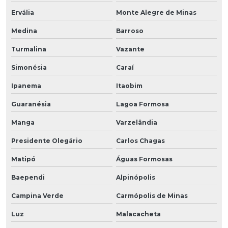
Ervália
Monte Alegre de Minas
Medina
Barroso
Turmalina
Vazante
Simonésia
Caraí
Ipanema
Itaobim
Guaranésia
Lagoa Formosa
Manga
Varzelândia
Presidente Olegário
Carlos Chagas
Matipó
Águas Formosas
Baependi
Alpinópolis
Campina Verde
Carmópolis de Minas
Luz
Malacacheta