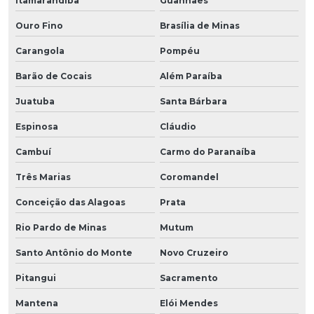
Itamarandiba
Guanhães
Ouro Fino
Brasília de Minas
Carangola
Pompéu
Barão de Cocais
Além Paraíba
Juatuba
Santa Bárbara
Espinosa
Cláudio
Cambuí
Carmo do Paranaíba
Três Marias
Coromandel
Conceição das Alagoas
Prata
Rio Pardo de Minas
Mutum
Santo Antônio do Monte
Novo Cruzeiro
Pitangui
Sacramento
Mantena
Elói Mendes