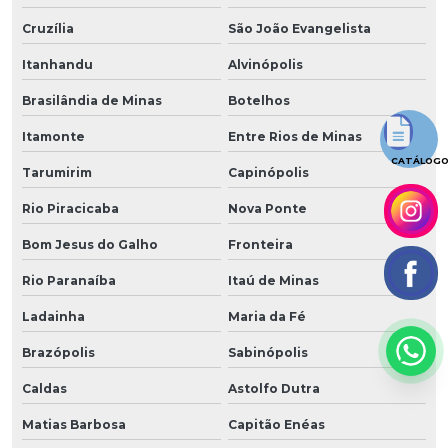
Cruzília
São João Evangelista
Itanhandu
Alvinópolis
Brasilândia de Minas
Botelhos
Itamonte
Entre Rios de Minas
CATÁLOG
Tarumirim
Capinópolis
Rio Piracicaba
Nova Ponte
Bom Jesus do Galho
Fronteira
Rio Paranaíba
Itaú de Minas
Ladainha
Maria da Fé
Brazópolis
Sabinópolis
Caldas
Astolfo Dutra
Matias Barbosa
Capitão Enéas