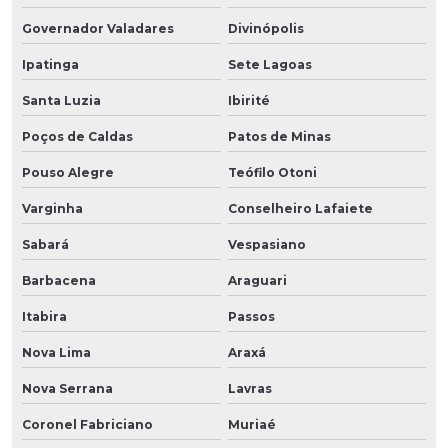
Governador Valadares
Divinópolis
Ipatinga
Sete Lagoas
Santa Luzia
Ibirité
Poços de Caldas
Patos de Minas
Pouso Alegre
Teófilo Otoni
Varginha
Conselheiro Lafaiete
Sabará
Vespasiano
Barbacena
Araguari
Itabira
Passos
Nova Lima
Araxá
Nova Serrana
Lavras
Coronel Fabriciano
Muriaé