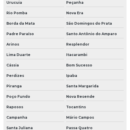
Urucuia
Peçanha
Rio Pomba
Nova Era
Borda da Mata
São Domingos do Prata
Padre Paraíso
Santo Antônio do Amparo
Arinos
Resplendor
Lima Duarte
Itacarambi
Cássia
Bom Sucesso
Perdizes
Ipaba
Piranga
Santa Margarida
Poço Fundo
Nova Resende
Raposos
Tocantins
Campanha
Mário Campos
Santa Juliana
Passa Quatro