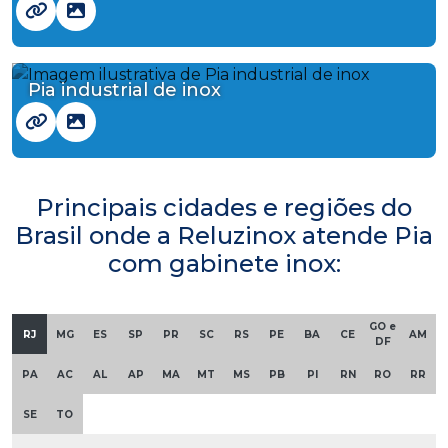
Pia industrial de inox
Principais cidades e regiões do
Brasil onde a Reluzinox atende Pia
com gabinete inox:
GO e
RJ
MG
ES
SP
PR
SC
RS
PE
BA
CE
AM
DF
PA
AC
AL
AP
MA
MT
MS
PB
PI
RN
RO
RR
SE
TO