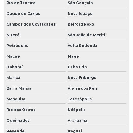
Rio de Janeiro
São Gonçalo
Duque de Caxias
Nova Iguaçu
Campos dos Goytacazes
Belford Roxo
Niterói
São João de Meriti
Petrópolis
Volta Redonda
Macaé
Magé
Itaboraí
Cabo Frio
Maricá
Nova Friburgo
Barra Mansa
Angra dos Reis
Mesquita
Teresópolis
Rio das Ostras
Nilópolis
Queimados
Araruama
Resende
Itaguaí