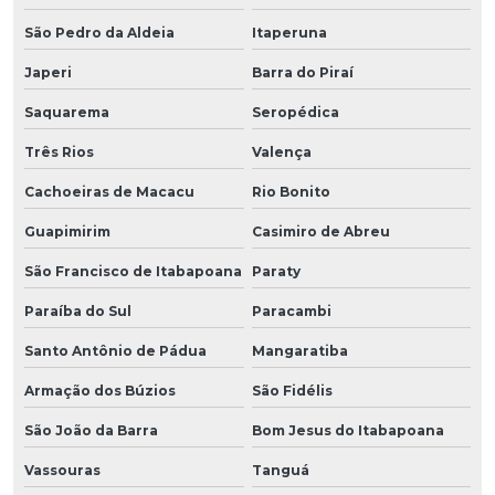
São Pedro da Aldeia
Itaperuna
Japeri
Barra do Piraí
Saquarema
Seropédica
Três Rios
Valença
Cachoeiras de Macacu
Rio Bonito
Guapimirim
Casimiro de Abreu
São Francisco de Itabapoana
Paraty
Paraíba do Sul
Paracambi
Santo Antônio de Pádua
Mangaratiba
Armação dos Búzios
São Fidélis
São João da Barra
Bom Jesus do Itabapoana
Vassouras
Tanguá