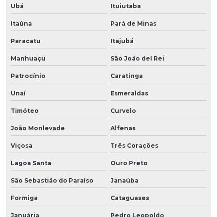
Ubá
Ituiutaba
Itaúna
Pará de Minas
Paracatu
Itajubá
Manhuaçu
São João del Rei
Patrocínio
Caratinga
Unaí
Esmeraldas
Timóteo
Curvelo
João Monlevade
Alfenas
Viçosa
Três Corações
Lagoa Santa
Ouro Preto
São Sebastião do Paraíso
Janaúba
Formiga
Cataguases
Januária
Pedro Leopoldo