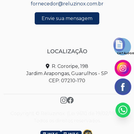
fornecedor@reluzinox.com.br
Envie sua mensagem
LOCALIZAÇÃO
CATÁLOG
R. Cororipe, 198
Jardim Arapongas, Guarulhos - SP
CEP: 07210-170
Copyright © Reluzinox. (Lei 9610 de 19/02/1998).
Todos os direitos reservados.